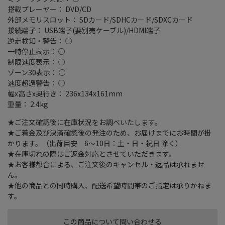
搭載プレーヤー： DVD/CD
外部メモリスロット： SDカード/SDHCカード/SDXCカード
接続端子： USB端子(要別売ケーブル)/HDMI端子
逆走検知・警告： ○
一時停止表示： ○
制限速度表示： ○
ゾーン30表示： ○
速度超過警告： ○
幅x高さx奥行き： 236x134x161mm
重量： 2.4kg
★ご注文確認後に在庫状況をお調べいたします。
★ご着金及び決済確認後の発注のため、お届けまでにお時間が掛
かります。（出荷目安 6～10日：土・日・祝日 除く）
★在庫切れの際はご返金対応とさせていただきます。
★お客様都合による、ご注文後のキャンセル・返品は承れませ
ん。
★他の商品との同時購入、配送希望時間帯のご指定は承りかねま
す。
この商品について問い合わせる