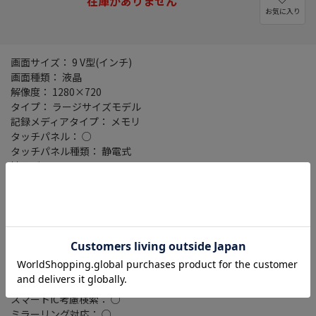
在庫がありません
お気に入り
画面サイズ： 9 V型(インチ)
画面種類： 液晶
解像度： 1280×720
タイプ： ラージサイズモデル
記録メディアタイプ： メモリ
タッチパネル： ○
タッチパネル種類： 静電式
地図データ： MapFan
TVチューナー： フルセグ(地デジ)
4x4地デジチューナー： ○
バックカメラ： 別売
Bluetooth： Bluetooth 5.2+EDR
ワイドFM： ○
ETC2.0： ○
VICSWIDE： ○
VICS： ○
スマートIC考慮検索： ○
ミラーリング対応： ○