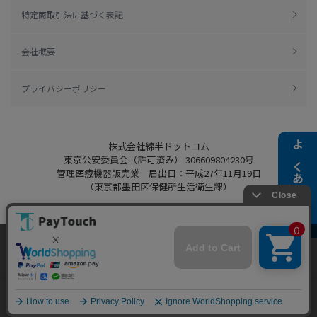
特定商取引法に基づく表記
会社概要
プライバシーポリシー
株式会社綿半ドットコム
よくある質問
東京公安委員会（許可済み） 306609804230号
管理医療機器販売業 届出日：平成27年11月19日
（東京都墨田区保健所生活衛生課）
当ウェブサイトでは、お客様により良いサービス
Copyright 2022
Watahan.com Co., Ltd.
をご提供するため、クッキーを利用しています。
Powered by Watahan Partners Co., Ltd.
サイト利用を継続することにより、クッキーの使
同意する
用に同意するものとします。詳細については「
詳
細はこちら
」をご覧ください。
ホーム
探す
マイページ
お買物かご
カテゴリ