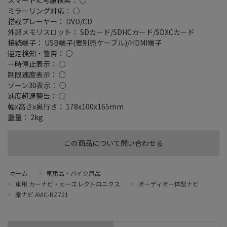
ミラーリング対応： ○
搭載プレーヤー： DVD/CD
外部メモリスロット： SDカード/SDHCカード/SDXCカード
接続端子： USB端子(要別売ケーブル)/HDMI端子
逆走検知・警告： ○
一時停止表示： ○
制限速度表示： ○
ゾーン30表示： ○
速度超過警告： ○
幅x高さx奥行き： 178x100x165mm
重量： 2kg
この商品について問い合わせる
ホーム
>
車用品・バイク用品
>
車用 カーナビ・カーエレクトロニクス
>
オーディオ一体型ナビ
>
楽ナビ AVIC-RZ721