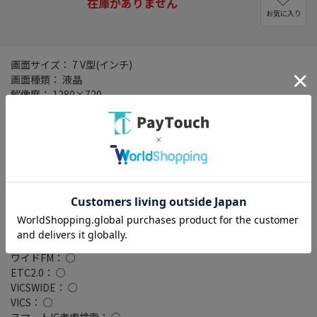
在庫がありません
お気に入り
画面サイズ： 7 V型(インチ)
画面種類： 液晶
解像度： 1280×720
タイプ： 180mmモデル
設置タイプ： 一体型(2DIN)
記録メディアタイプ： メモリ
タッチパネル： ○
タッチパネル種類： 静電式
地図データ： MapFan
TVチューナー： フルセグ(地デジ)
4x4地デジチューナー： ○
バックカメラ： 別売
Bluetooth： Bluetooth 5.2+EDR
ワイドFM： ○
ETC2.0： ○
VICSWIDE： ○
VICS： ○
スマートIC考慮検索： ○