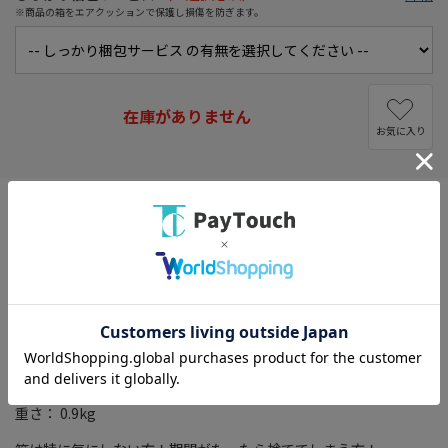
※商品の箱をエアクッションで保護し損傷を防ぎます。
在庫がありません
お気に入り
タイプ： ディスプレイオーディオ
取付形状： 2DIN
外部スロット： USBスロット
Bluetooth： Bluetooth 5.3 certified
チューナー： FM/AM
最大出力： 50Wx4
モニターサイズ： 6.8 V型(インチ)
スマホ連携： Apple CarPlay/Android Auto
音声操作(AI音声アシスタント)： Siri/Googleアシスタント
幅x高さx奥行き： 178x100x125mm
重さ： 0.9kg