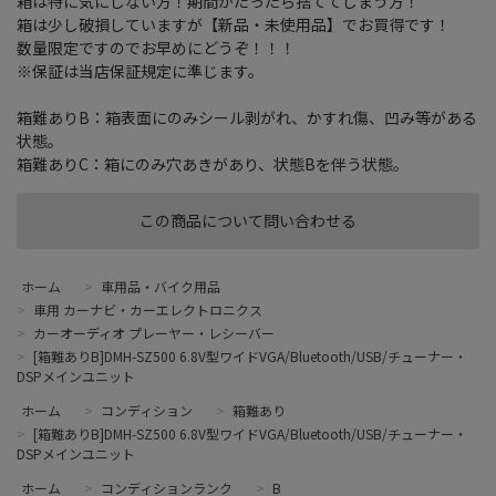
箱は特に気にしない方！期間がたったら捨ててしまう方！
箱は少し破損していますが【新品・未使用品】でお買得です！
数量限定ですのでお早めにどうぞ！！！
※保証は当店保証規定に準じます。
箱難ありB：箱表面にのみシール剥がれ、かすれ傷、凹み等がある
状態。
箱難ありC：箱にのみ穴あきがあり、状態Bを伴う状態。
この商品について問い合わせる
ホーム
>
車用品・バイク用品
>
車用 カーナビ・カーエレクトロニクス
>
カーオーディオ プレーヤー・レシーバー
>
[箱難ありB]DMH-SZ500 6.8V型ワイドVGA/Bluetooth/USB/チューナー・
DSPメインユニット
ホーム
>
コンディション
>
箱難あり
>
[箱難ありB]DMH-SZ500 6.8V型ワイドVGA/Bluetooth/USB/チューナー・
DSPメインユニット
ホーム
>
コンディションランク
>
B