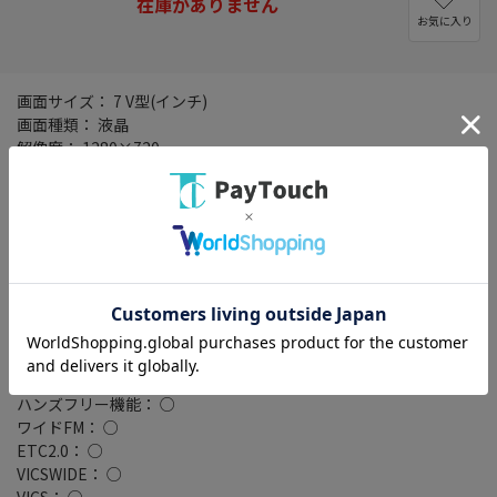
在庫がありません
お気に入り
画面サイズ： 7 V型(インチ)
画面種類： 液晶
解像度： 1280×720
タイプ： 200mmワイドモデル
記録メディアタイプ： メモリ
タッチパネル： ○
タッチパネル種類： 静電式
地図データ： MapFan
TVチューナー： フルセグ(地デジ)
4x4地デジチューナー： ○
バックカメラ： 別売
Bluetooth： Bluetooth 4.2
ハイレゾ： ○
ハンズフリー機能： ○
ワイドFM： ○
ETC2.0： ○
VICSWIDE： ○
VICS： ○