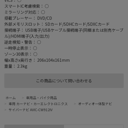
スマートIC考慮検索： ○
ミラーリング対応： ○
搭載プレーヤー： DVD/CD
外部メモリスロット： SDカード/SDHCカード/SDXCカード
接続端子： USB端子/USBケーブル接続端子(同梱または別売ケーブ
ル)/HDMI端子(入力/出力)
逆走検知・警告： ○
一時停止表示： ○
ゾーン30表示： ○
幅x高さx奥行き： 206x104x161mm
重量： 2.3kg
この商品について問い合わせる
ホーム
>
車用品・バイク用品
>
車用 カーナビ・カーエレクトロニクス
>
オーディオ一体型ナビ
>
サイバーナビ AVIC-CW912IV