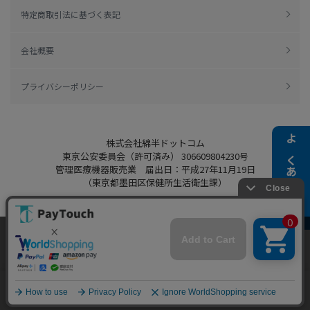
特定商取引法に基づく表記
会社概要
プライバシーポリシー
株式会社綿半ドットコム
よくある質問
東京公安委員会（許可済み） 306609804230号
管理医療機器販売業 届出日：平成27年11月19日
（東京都墨田区保健所生活衛生課）
当ウェブサイトでは、お客様により良いサービス
をご提供するため、クッキーを利用しています。
Copyright 2022
Watahan.com Co., Ltd.
サイト利用を継続することにより、クッキーの使
同意する
Powered by Watahan Partners Co., Ltd.
用に同意するものとします。詳細については「
詳
細はこちら
」をご覧ください。
ホーム
探す
マイページ
お買物かご
カテゴリ