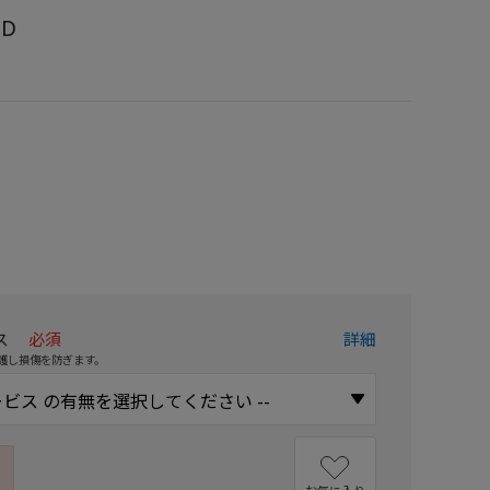
-D
）
ス
必須
詳細
護し損傷を防ぎます。
お気に入り