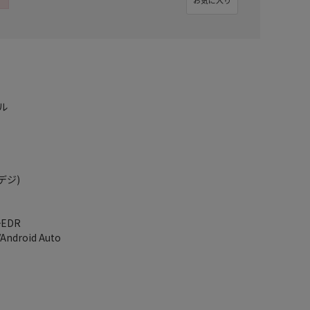
ル
デジ)
+EDR
ndroid Auto