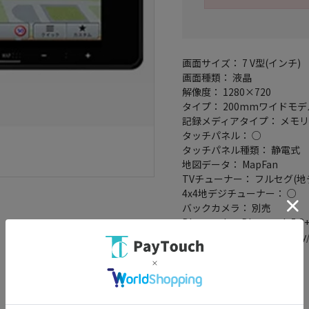
画面サイズ： 7 V型(インチ)
画面種類： 液晶
解像度： 1280×720
タイプ： 200mmワイドモデ
記録メディアタイプ： メモリ
タッチパネル： ○
タッチパネル種類： 静電式
地図データ： MapFan
TVチューナー： フルセグ(地
4x4地デジチューナー： ○
バックカメラ： 別売
Bluetooth： Bluetooth 5.2
スマホ連携： Apple CarPlay/A
ハンズフリー機能： ○
ワイドFM： ○
VICSWIDE： ○
VICS： ○
スマートIC考慮検索： ○