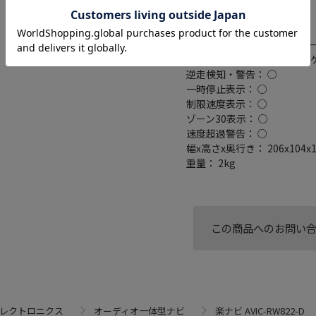
ミラーリング対応： ○
搭載プレーヤー： DVD/CD
外部メモリスロット： SDカー
接続端子： USB端子(要別売ケー
逆走検知・警告： ○
一時停止表示： ○
制限速度表示： ○
ゾーン30表示： ○
速度超過警告： ○
幅x高さx奥行き： 206x104x
重量： 2kg
この商品へのお問い
エレクトロニクス
オーディオ一体型ナビ
楽ナビ AVIC-RW822-D