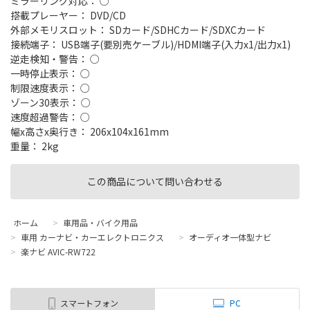
ミラーリング対応： ○
搭載プレーヤー： DVD/CD
外部メモリスロット： SDカード/SDHCカード/SDXCカード
接続端子： USB端子(要別売ケーブル)/HDMI端子(入力x1/出力x1)
逆走検知・警告： ○
一時停止表示： ○
制限速度表示： ○
ゾーン30表示： ○
速度超過警告： ○
幅x高さx奥行き： 206x104x161mm
重量： 2kg
この商品について問い合わせる
ホーム
>
車用品・バイク用品
>
車用 カーナビ・カーエレクトロニクス
>
オーディオ一体型ナビ
>
楽ナビ AVIC-RW722
スマートフォン
PC