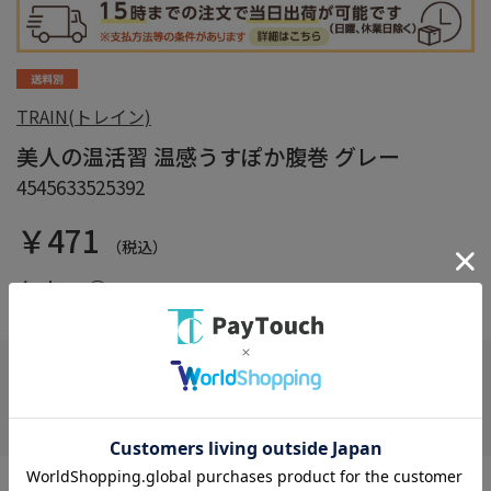
TRAIN(トレイン)
美人の温活習 温感うすぽか腹巻 グレー
4545633525392
￥471
（税込）
在庫：
○
お気に入り
ジンジャー、カプサイシンなど温感成分配合でぽかぽか。シアバタ