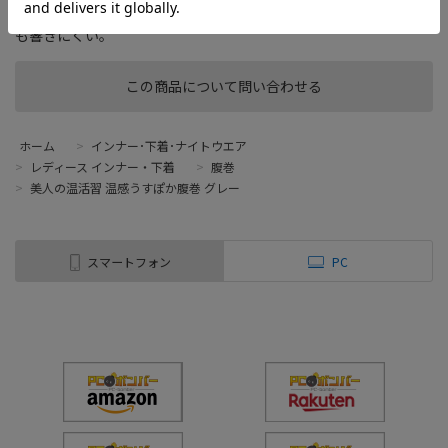
ー加工でお肌しっとり。 あたたかいのに薄くて軽い。薄手の服で
も響きにくい。
この商品について問い合わせる
ホーム
>
インナー･下着･ナイトウエア
>
レディース インナー・下着
>
腹巻
>
美人の温活習 温感うすぽか腹巻 グレー
スマートフォン
PC