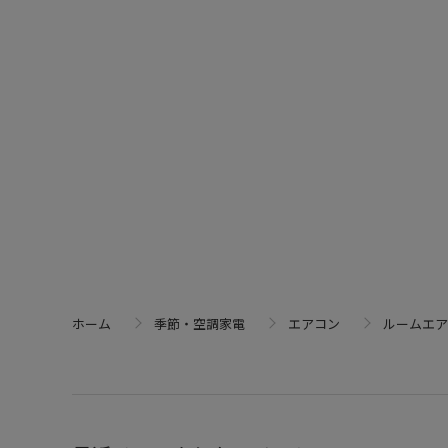
ホーム
季節・空調家電
エアコン
ルームエア