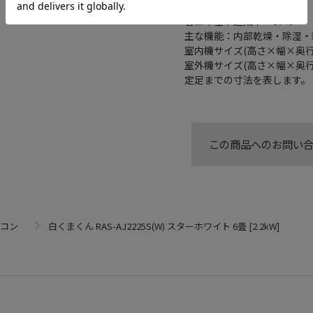
電源：100V
省エネ基準達成率：87%
主な機能：内部乾燥・除湿・
室内機サイズ(高さ×幅×奥行)：
室外機サイズ(高さ×幅×奥行)：5
定足までの寸法を表します。
この商品へのお問い
コン
白くまくん RAS-AJ2225S(W) スターホワイト 6畳 [2.2kW]