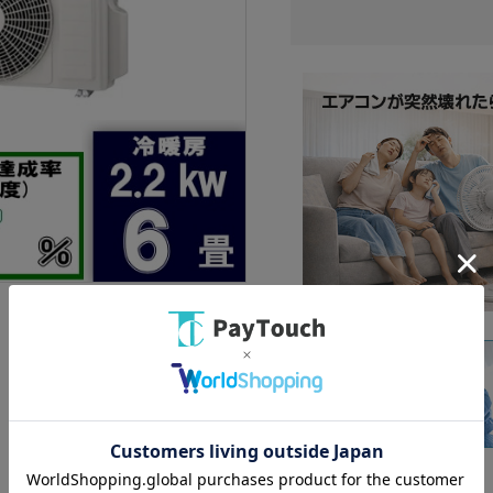
畳数目安：おもに6畳用