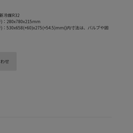
新冷媒R32
280x780x215mm
30x658(+60)x275(+54.5)mm()内寸法は、バルブや固
合わせ