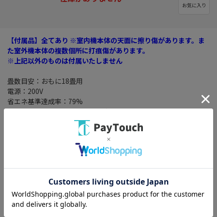
お気に入り
【付属品】全てあり ※室内機本体の天面に擦り傷があります。ま
た室外機本体の複数個所に打痕傷があります。
※上記以外のものは付属いたしません
畳数目安：おもに18畳用
電源：200V
省エネ基準達成率：79%
主な機能：日本製・内部乾燥・除湿・快適気流/気流制御・センサ
ー(ムーブアイ)・新冷媒R32・スマートスピーカー対応(Googleア
シスタントAmazon Alexa)
室内機サイズ(高さ×幅×奥行)：255x799x338(343)mm()内の寸
法は、据付板を付けたときの寸法です。
室外機サイズ(高さ×幅×奥行)：550x800(+62)x285(+60)mm()内
の寸法は、サービスパネルおよび脚部の突出し寸法です。
※細かなキズ・コスレなどがございますが、比較的キレイな展示
品です。【付属品】全てあり ※室内機本体の天面に擦り傷があり
ます。また室外機本体の複数個所に打痕傷があります。