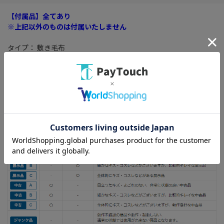
【付属品】全てあり
※上記以外のものは付属いたしません
タイプ： 敷き毛布
消費電力： 55W
縦x横： 140x80cm
目立ったキズ・よごれのない、非常に状態の良い中古品です。
【付属品】全てあり