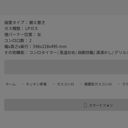
設置タイプ： 据え置き
ガス種類： LPガス
強バーナー位置： 左
コンロ口数： 2
幅x高さx奥行： 596x218x495 mm
その他機能： コンロタイマー/ 高温炒め/ 自動炊飯/ 湯沸かし/ グリ
ホーム
>
キッチン家電
>
ガスコンロ
>
据置型ガスコンロ
>
ラク
スマートフォン