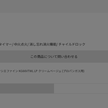
ルタイマー/ 中火点火/ 消し忘れ消火機能/ チャイルドロック
この商品について問い合わせる
シエファイン KG66VTWL LP クリームベージュ (プロパンガス用)