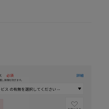
）
ス
必須
詳細
護し損傷を防ぎます。
お気に入り