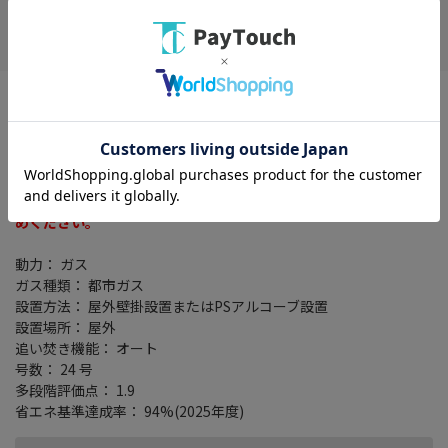
在庫がありません
お気に入り
※ご自身での据付け・移設工事は厳禁です。
お客様ご自身による工事は危険です。
据付け工事は専門業者にご依頼ください。
※浴室リモコンは別売りです。
取付の際は対応するリモコンが必要となりますので別途お買い求
めください。
動力： ガス
ガス種類： 都市ガス
設置方法： 屋外壁掛設置またはPSアルコーブ設置
設置場所： 屋外
追い焚き機能： オート
号数： 24 号
多段階評価点： 1.9
省エネ基準達成率： 94%(2025年度)