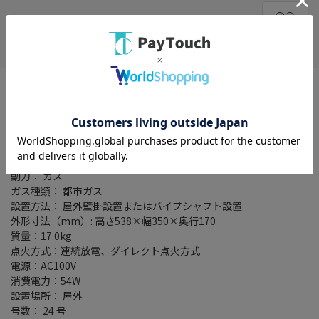
在庫がありません
お気に入り
※ご自身での据付け・移設工事は厳禁です。
お客様ご自身による工事は危険です。
据付け工事は専門業者にご依頼ください。
※こちらの商品には浴室リモコンが付属しております。
動力： ガス
ガス種類： 都市ガス
設置方法： 屋外壁掛設置またはパイプシャフト設置
外形寸法（mm）: 高さ538×幅350×奥行170
質量：17.0kg
点火方式：連続放電、ダイレクト点火方式
電源：AC100V
消費電力：54W
設置場所： 屋外
号数： 24 号