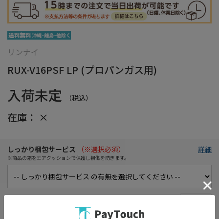
リンナイ
RUX-V16PSF LP (プロパンガス用)
入荷未定
（税込）
在庫：
×
しっかり梱包サービス
（※選択必須）
詳細
※商品の箱をエアクッションで保護し損傷を防ぎます。
在庫がありません
お気に入り