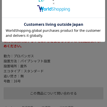
※ご自身での据付け・移設工事は厳禁です。
お客様ご自身による工事は危険です。
据付け工事は専門業者にご依頼ください。
※浴室リモコンは別売りです。
取付の際は対応するリモコンが必要となりますので別途お買い求
めください。
動力：プロパンガス
設置方法：パイプシャフト設置
設置場所：屋外
エコタイプ：スタンダード
追い焚き：無
号数：16号
この商品について問い合わせる