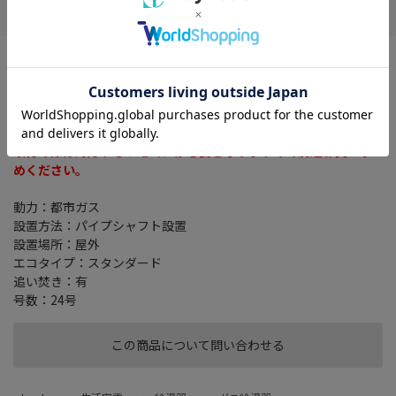
※ご自身での据付け・移設工事は厳禁です。
お客様ご自身による工事は危険です。
据付け工事は専門業者にご依頼ください。
※浴室リモコンは別売りです。
取付の際は対応するリモコンが必要となりますので別途お買い求
めください。
動力：都市ガス
設置方法：パイプシャフト設置
設置場所：屋外
エコタイプ：スタンダード
追い焚き：有
号数：24号
この商品について問い合わせる