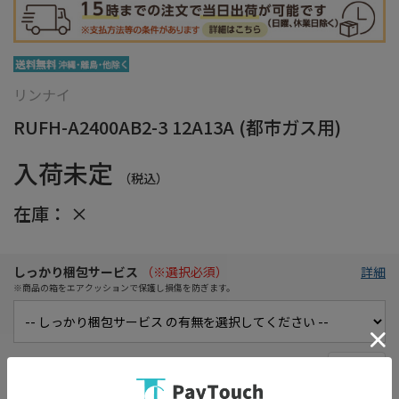
リンナイ
RUFH-A2400AB2-3 12A13A (都市ガス用)
入荷未定
（税込）
在庫：
×
しっかり梱包サービス
（※選択必須）
詳細
※商品の箱をエアクッションで保護し損傷を防ぎます。
在庫がありません
お気に入り