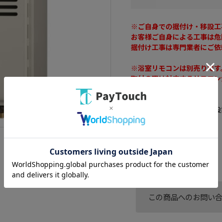
※ご自身での据付け・移設工
お客様ご自身による工事は危
据付け工事は専門業者にご依
※浴室リモコンは別売りです
取付の際は対応するリモコン
動力：都市ガス
設置方法：パイプシャフト設
設置場所：屋外
エコタイプ：スタンダード
追い焚き：有
号数：16号
この商品へのお問い