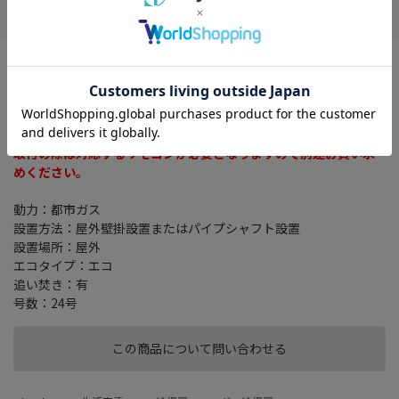
※ご自身での据付け・移設工事は厳禁です。
お客様ご自身による工事は危険です。
据付け工事は専門業者にご依頼ください。
※浴室リモコンは別売りです。
取付の際は対応するリモコンが必要となりますので別途お買い求
めください。
動力：都市ガス
設置方法：屋外壁掛設置またはパイプシャフト設置
設置場所：屋外
エコタイプ：エコ
追い焚き：有
号数：24号
この商品について問い合わせる