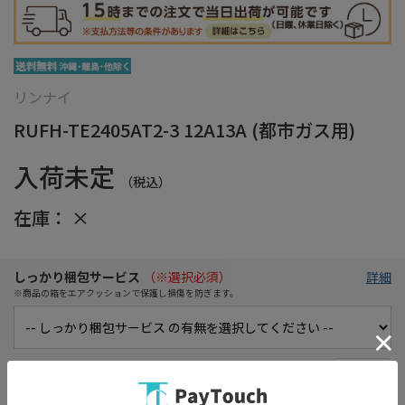
リンナイ
RUFH-TE2405AT2-3 12A13A (都市ガス用)
入荷未定
（税込）
在庫：
×
しっかり梱包サービス
（※選択必須）
詳細
※商品の箱をエアクッションで保護し損傷を防ぎます。
在庫がありません
お気に入り