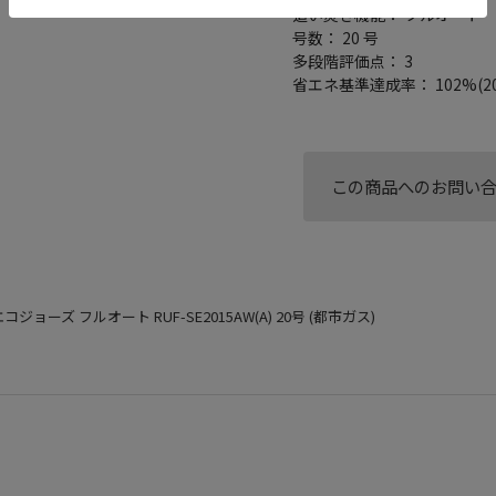
追い焚き機能： フルオート
号数： 20 号
多段階評価点： 3
省エネ基準達成率： 102%(20
この商品へのお問い
コジョーズ フルオート RUF-SE2015AW(A) 20号 (都市ガス)