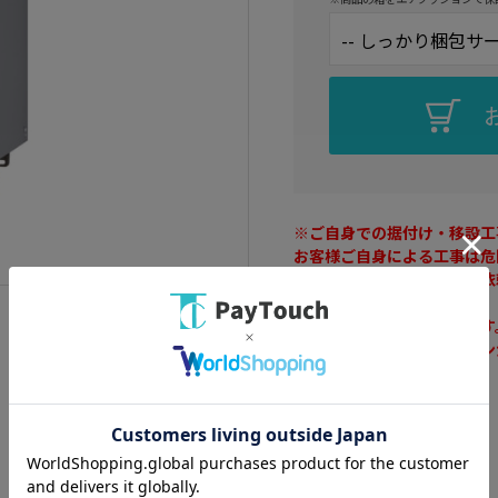
※ご自身での据付け・移設工
お客様ご自身による工事は危
据付け工事は専門業者にご依
※浴室リモコンは別売りです
取付の際は対応するリモコン
動力： ガス
ガス種類： 都市ガス
設置方法： 屋外壁掛設置
設置場所： 屋外
エコタイプ： エコジョーズ