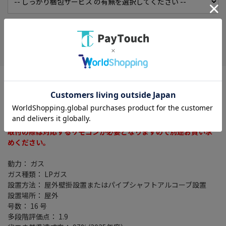
在庫がありません
お気に入り
※ご自身での据付け・移設工事は厳禁です。
お客様ご自身による工事は危険です。
据付け工事は専門業者にご依頼ください。
※浴室リモコンは別売りです。
取付の際は対応するリモコンが必要となりますので別途お買い求
めください。
動力： ガス
ガス種類： LPガス
設置方法： 屋外壁掛設置またはパイプシャフトアルコーブ設置
設置場所： 屋外
号数： 16 号
多段階評価点： 1.9