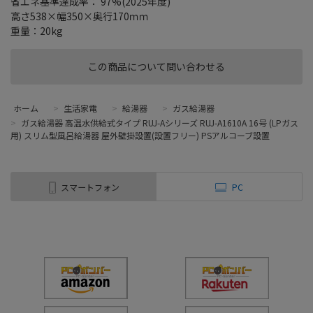
省エネ基準達成率： 97%(2025年度)
高さ538×幅350×奥行170ｍｍ
重量：20kg
この商品について問い合わせる
ホーム
>
生活家電
>
給湯器
>
ガス給湯器
>
ガス給湯器 高温水供給式タイプ RUJ-Aシリーズ RUJ-A1610A 16号 (LPガス
用) スリム型風呂給湯器 屋外壁掛設置(設置フリー) PSアルコーブ設置
スマートフォン
PC