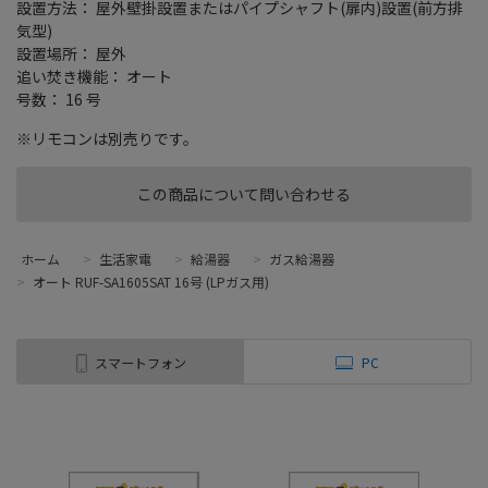
設置方法： 屋外壁掛設置またはパイプシャフト(扉内)設置(前方排
気型)
設置場所： 屋外
追い焚き機能： オート
号数： 16 号
※リモコンは別売りです。
この商品について問い合わせる
ホーム
>
生活家電
>
給湯器
>
ガス給湯器
>
オート RUF-SA1605SAT 16号 (LPガス用)
スマートフォン
PC