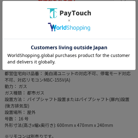
在庫がありません
お気に入り
※ご自身での据付け・移設工事は厳禁です。
お客様ご自身による工事は危険です。
据付け工事は専門業者にご依頼ください。
※浴室リモコンは別売りです。
取付の際は対応するリモコンが必要となりますので別途お買い求
めください。
都営住宅向け品番： 美白湯ユニットの対応不可、停電モード対応
不可、対応リモコンMBC-155V(A)
動力： ガス
ガス種類： 都市ガス
設置方法： パイプシャフト設置またはパイプシャフト(扉内)設置
(後方排気型)
設置場所： 屋外
号数： 16 号
外形寸法(高さx幅x奥行き): 600mm x 470mm x 240mm
※リモコンは別売りです。