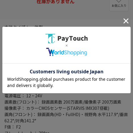
在庫がありません
お気に入り
本体タイプ： 一体型
カメラタイプ： デュアルカメラ(車外・車内撮影)
動作温度範囲： -10℃～+60℃
モニター： あり
録画・録音機能： 常時録画/G(加速度)センサー録画/手動録画/音声
録音(ON/OFF切換え可能)
対応メディア： microSDHCカード(8GB～32GB)/microSDXCカー
ド(64GB)
録画ファイル構成(常時録画)： 1分
イベント録画時間： 前5秒・後20秒
買替補償金制度対象： ○
電源電圧： 12・24V
画素数(フロント)： 録画画素数 200万画素/撮像素子 200万画素
撮像素子： カラーCMOSセンサー(STARVIS IMX307搭載)
画角(フロント)： 録画画角(HD・FullHD)・視野角 水平117.9°/垂直
62.2°/対角141.2°
F値： F2
フレームレート： 30fps