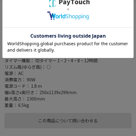
タイプ： 送風機
スタイル： タワー
モーター種類： DCモーター
首振り設定： 左右(自動) 45・90・180°
風量切替： 10段階・ブーストモード
制御方式： マイコン式
ハイポジション： ○
リモコン： ○
タイマー機能： 切タイマー 1・2・4・8・12時間
リズム風(ゆらぎ風)： ○
電源： AC
消費電力： 90W
電源コード： 1.8 m
幅x高さx奥行き： 250x1139x299mm
最大高さ： 1300mm
重量： 6.5kg
この商品について問い合わせる