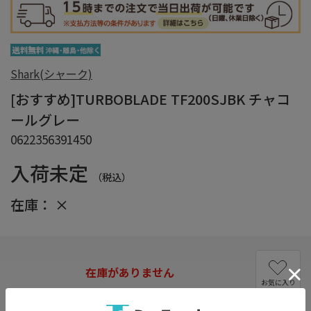
Shark(シャーク)
[おすすめ]TURBOBLADE TF200SJBK チャコ
ールグレー
0622356391450
入荷未定
（税込）
在庫：
×
在庫がありません
お気に入り