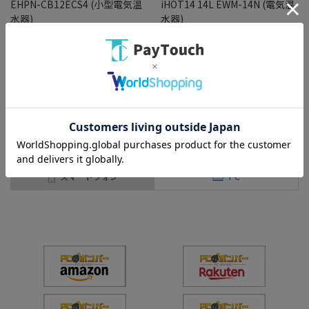
EHPN-CB12ECS4 (小型電気温
iHOT14 14L EWM-14N (電気温
水器)
水器)
￥69,800
￥72,000
バリエーション：なし
バリエーション：なし
在庫：○
在庫：○
（全
2
件
）
スマートフォン
PC