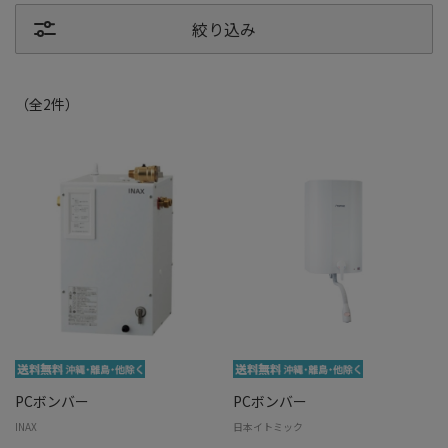
絞り込み
（全
2
件
）
PCボンバー
PCボンバー
INAX
日本イトミック