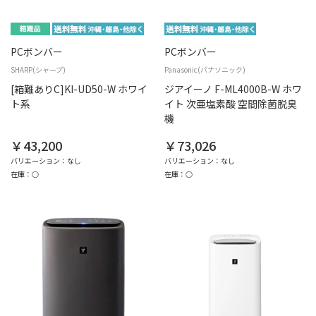
PCボンバー
PCボンバー
SHARP(シャープ)
Panasonic(パナソニック)
[箱難ありC]KI-UD50-W ホワイ
ジアイーノ F-ML4000B-W ホワ
ト系
イト 次亜塩素酸 空間除菌脱臭
機
￥43,200
￥73,026
バリエーション：なし
バリエーション：なし
在庫：○
在庫：○