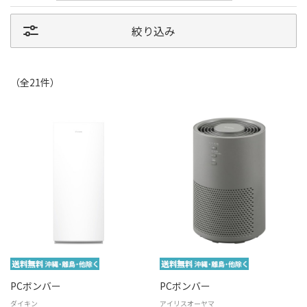
絞り込み
（全
21
件
）
PCボンバー
PCボンバー
ダイキン
アイリスオーヤマ