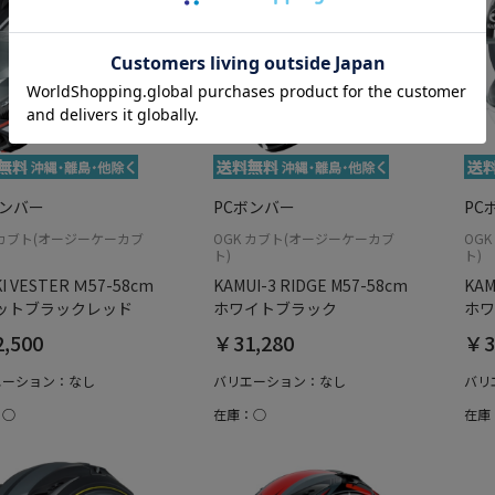
ボンバー
PCボンバー
PC
 カブト(オージーケーカブ
OGK カブト(オージーケーカブ
OG
ト)
ト)
I VESTER Ｍ57-58cm
KAMUI-3 RIDGE M57-58cm
KAM
ットブラックレッド
ホワイトブラック
ホワ
,500
￥31,280
￥3
エーション：なし
バリエーション：なし
バリ
：○
在庫：○
在庫