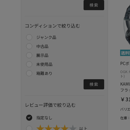
検索
コンディションで絞り込む
ジャンク品
中古品
展示品
PC
未使用品
OGK
箱難あり
ト)
KAMU
検索
フラ
￥31
レビュー評価で絞り込む
バリ
指定なし
在庫
以上