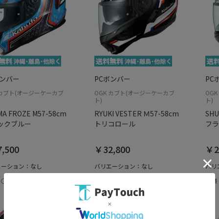
ボンバー
PCボンバー
PC
 カブト(オージーケーカブ
OGK カブト(オージーケーカブ
OG
ト)
ト)
A FROZE M57-58cm
RYUKI VESTER Ｍ57-58cm
SHU
ックブルー
トリコロール
フラ
,500
￥32,800
￥2
エーション：なし
バリエーション：なし
バリ
：○
在庫：○
在庫