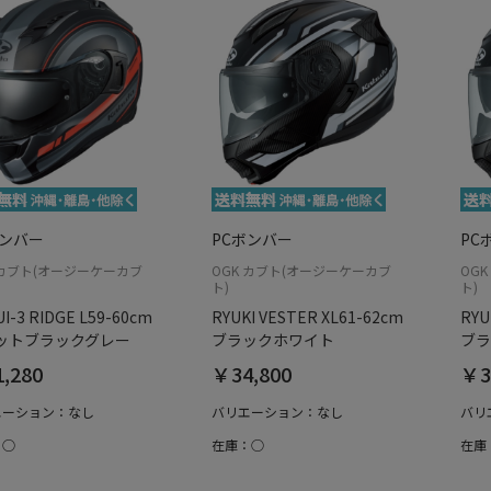
ボンバー
PCボンバー
PC
 カブト(オージーケーカブ
OGK カブト(オージーケーカブ
OG
ト)
ト)
I-3 RIDGE L59-60cm
RYUKI VESTER XL61-62cm
RYU
ットブラックグレー
ブラックホワイト
ブラ
,280
￥34,800
￥3
エーション：なし
バリエーション：なし
バリ
：○
在庫：○
在庫