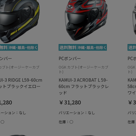
ボンバー
PCボンバー
PC
 カブト(オージーケーカブ
OGK カブト(オージーケーカブ
OG
ト)
ト)
I-3 RIDGE L59-60cm
KAMUI-3 ACROBAT L 59-
KAM
ットブラックイエロー
60cm フラットブラックレ
58
ッド
ワイ
,280
￥31,280
￥3
エーション：なし
バリエーション：なし
バリ
：○
在庫：○
在庫