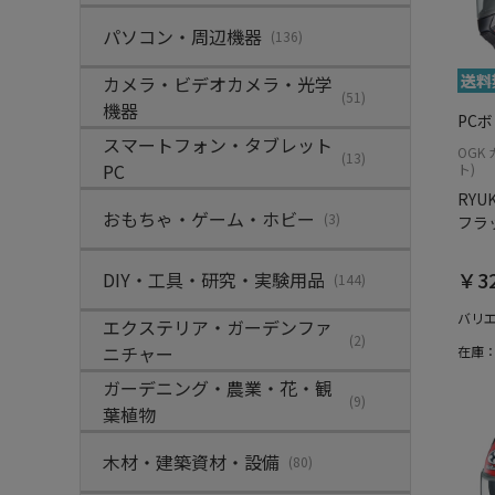
パソコン・周辺機器
(136)
カメラ・ビデオカメラ・光学
(51)
機器
PC
スマートフォン・タブレット
OGK
(13)
PC
ト)
RYUK
おもちゃ・ゲーム・ホビー
(3)
フラ
￥32
DIY・工具・研究・実験用品
(144)
バリ
エクステリア・ガーデンファ
(2)
ニチャー
在庫
ガーデニング・農業・花・観
(9)
葉植物
木材・建築資材・設備
(80)