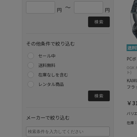
～
円
円
検索
その他条件で絞り込む
セール中
PC
送料無料
OGK
ト)
在庫なしを含む
KAMU
レンタル商品
フラ
検索
￥31
バリ
メーカーで絞り込む
在庫