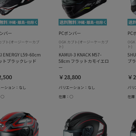
ボンバー
PCボンバー
PC
 カブト(オージーケーカブ
OGK カブト(オージーケーカブ
OG
ト)
ト)
I ENERGY L59-60cm
KAMUI-3 KNACK M57-
SHU
ットブラックレッド
58cm フラットカモイエロ
ブラ
ー
,500
￥28,800
￥2
エーション：なし
バリエーション：なし
バリ
：○
在庫：○
在庫