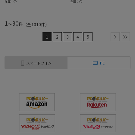
在庫：○
在庫：○
1
30
～
件
（全
1010
件
）
1
2
3
4
5
スマートフォン
PC