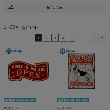
絞り込み
1
30
～
件
（全
1010
件
）
1
2
3
4
5
PCボンバー
PCボンバー