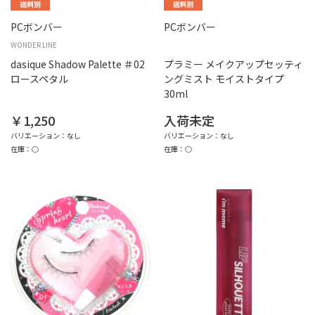
PCボンバー
PCボンバー
WONDER LINE
dasique Shadow Palette ＃02
プラミー メイクアップセッティ
ロースペタル
ングミスト モイストタイプ
30ml
￥1,250
入荷未定
バリエーション：なし
バリエーション：なし
在庫：○
在庫：○