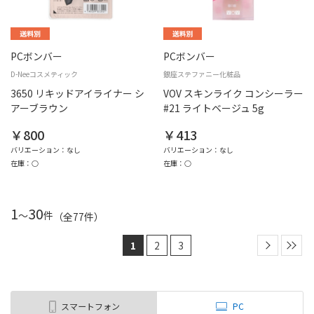
PCボンバー
PCボンバー
D-Neeコスメティック
銀座ステファニー化粧品
3650 リキッドアイライナー シ
VOV スキンライク コンシーラー
アーブラウン
#21 ライトベージュ 5g
￥800
￥413
バリエーション：なし
バリエーション：なし
在庫：○
在庫：○
1
30
～
件
（全
77
件
）
1
2
3
スマートフォン
PC