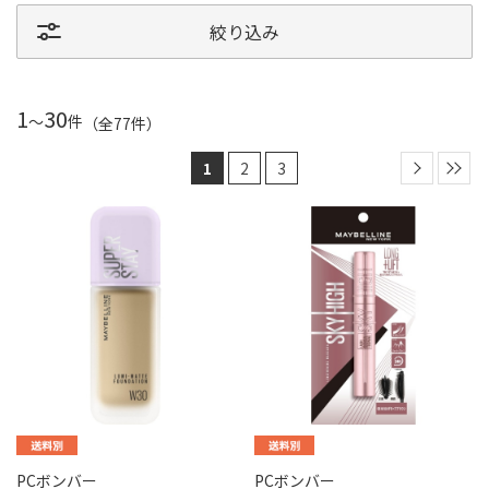
絞り込み
1
30
～
件
（全
77
件
）
1
2
3
PCボンバー
PCボンバー