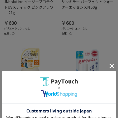
JMsolution イージープロテク
サンキラー パーフェクトウォー
トUVスティック ピンクフラワ
ターエッセンスN 50g
ー 21g
￥600
￥600
バリエーション：なし
バリエーション：なし
在庫：○
在庫：○
PCボンバー
PCボンバー