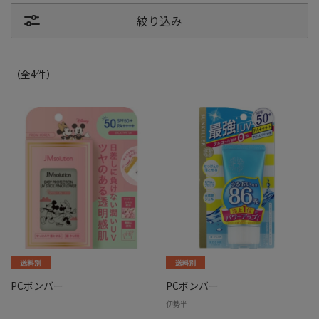
絞り込み
（全
4
件
）
PCボンバー
PCボンバー
伊勢半