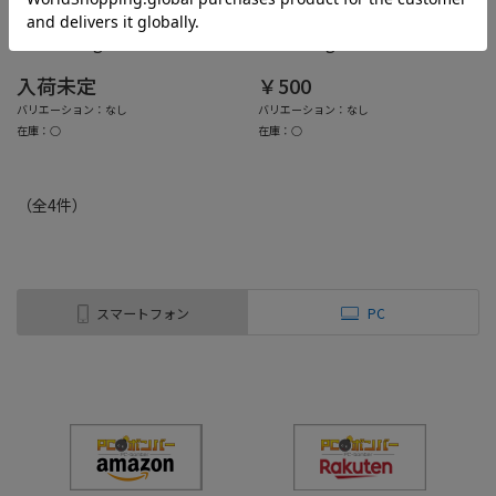
ベルディオ UVマイルドジェルN
サンカットR プロテクトUV ス
ポンプ 220g
プレー 60g
入荷未定
￥500
バリエーション：なし
バリエーション：なし
在庫：○
在庫：○
（全
4
件
）
スマートフォン
PC