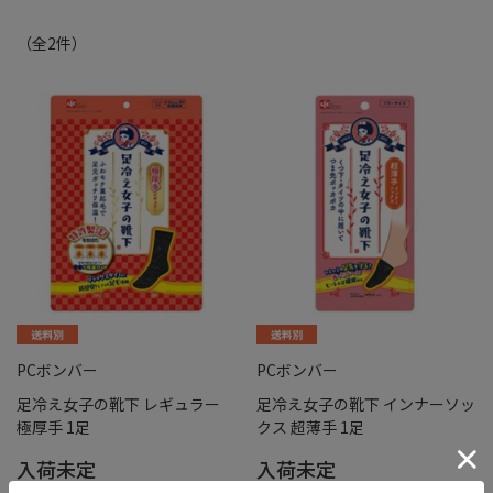
（全
2
件
）
PCボンバー
PCボンバー
足冷え女子の靴下 レギュラー
足冷え女子の靴下 インナーソッ
極厚手 1足
クス 超薄手 1足
入荷未定
入荷未定
バリエーション：なし
バリエーション：なし