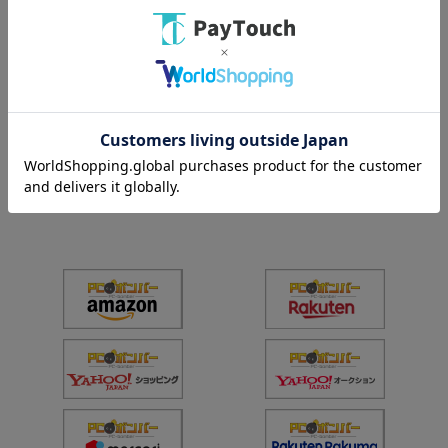
在庫：○
在庫：○
（全
2
件
）
スマートフォン
PC