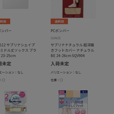
ボンバー
PCボンバー
GUNZE
V512 サブリナシェイプ
サブリナナチュラル 超深履
ミドル丈ソックス ブラ
きフットカバー ナチュラル
23-25cm
BE 24-26cm SQV904
荷未定
入荷未定
エーション：なし
バリエーション：なし
：○
在庫：○