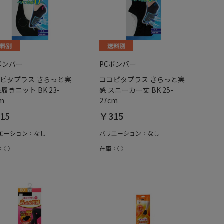
ボンバー
PCボンバー
ピタプラス さらっと実
ココピタプラス さらっと実
浅履きニット BK 23-
感 スニーカー丈 BK 25-
m
27cm
15
￥315
エーション：なし
バリエーション：なし
：○
在庫：○