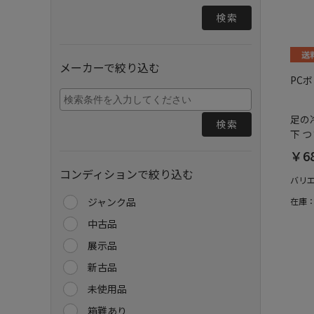
検索
メーカーで絞り込む
PC
足の
検索
下 
￥6
コンディションで絞り込む
バリ
ジャンク品
在庫
中古品
展示品
新古品
未使用品
箱難あり