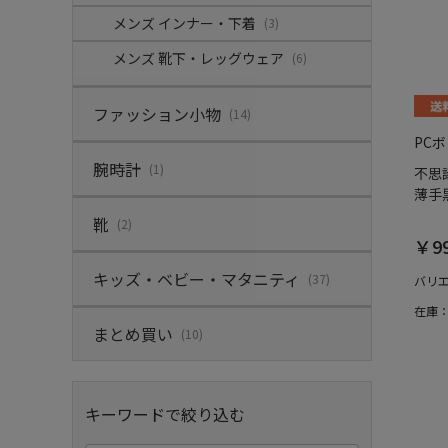
メンズ インナー・下着
(3)
メンズ 靴下・レッグウェア
(6)
ファッション小物
(14)
PC
腕時計
(1)
不思
薄手
靴
(2)
￥9
キッズ・ベビー・マタニティ
(37)
バリ
在庫
まとめ買い
(10)
キーワードで絞り込む