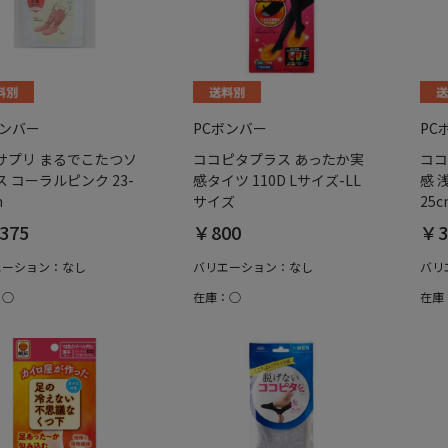
ボンバー
PCボンバー
PC
サプリ まるでこたつソ
ココピタプラス あったか実
ココ
 コーラルピンク 23-
感タイツ 110D Lサイズ-LL
感 
m
サイズ
25c
375
￥800
￥3
エーション：なし
バリエーション：なし
バリ
：○
在庫：○
在庫