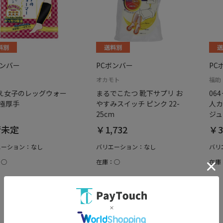
ボンバー
PCボンバー
PC
オカモト
福助
え女子のレッグウォー
まるでこたつ 靴下サプリ お
06
 極厚手
やすみスイッチ ピンク 22-
人カ
25cm
ジュ
荷未定
￥1,732
￥3
エーション：なし
バリエーション：なし
バリ
：○
在庫：○
在庫