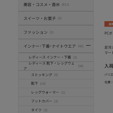
美容・コスメ・香水
(611)
スイーツ・お菓子
(9)
ファッション
(2)
PC
インナー･下着･ナイトウエア
(42)
足冷
マー
レディース インナー・下着
(3)
レディース 靴下・レッグウェ
入
(30)
ア
ストッキング
バリ
(5)
在庫
靴下
(19)
レッグウォーマー
(1)
フットカバー
(2)
タイツ
(3)