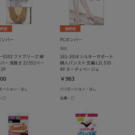
ボンバー
PCボンバー
福助
4－0102 ファブリーズ 婦
161-2014 シルキーサポート
バー 浅履き 22 552ベー
婦人パンスト 交編 L2L 535
 2P
4P ヌーディベージュ
00
￥963
エーション：なし
バリエーション：なし
：○
在庫：○