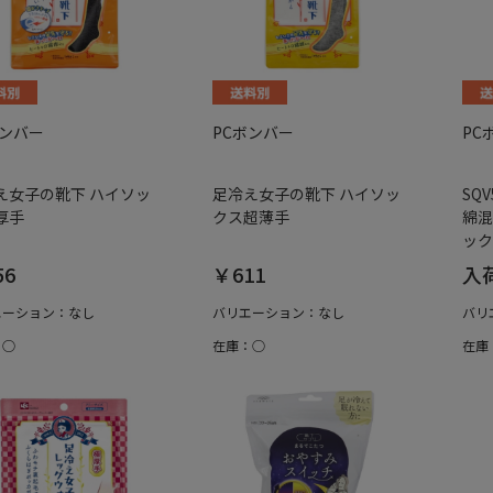
ボンバー
PCボンバー
PC
え女子の靴下 ハイソッ
足冷え女子の靴下 ハイソッ
SQ
厚手
クス超薄手
綿混
ック 
56
￥611
入
エーション：なし
バリエーション：なし
バリ
：○
在庫：○
在庫