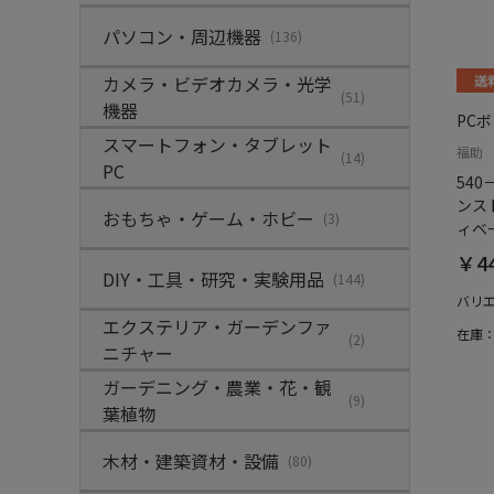
パソコン・周辺機器
(136)
カメラ・ビデオカメラ・光学
(51)
機器
PC
スマートフォン・タブレット
福助
(14)
PC
540
ンスト
おもちゃ・ゲーム・ホビー
(3)
ィベ
￥4
DIY・工具・研究・実験用品
(144)
バリ
エクステリア・ガーデンファ
在庫
(2)
ニチャー
ガーデニング・農業・花・観
(9)
葉植物
木材・建築資材・設備
(80)