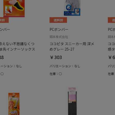
ボンバー
PCボンバー
PC
岡本株式会社
岡本
冷えない不思議なくつ
ココピタ スニーカー用 深メ
ココ
つま先インナーソックス
めグレー 25-27
感タ
88
￥303
￥6
エーション：なし
バリエーション：なし
バリ
：○
在庫：○
在庫