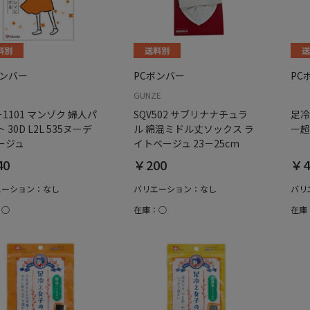
ボンバー
PCボンバー
PC
GUNZE
－1101 マンゾク 婦人パ
SQV502 サブリナナチュラ
足冷
 30D L2L 535ヌーデ
ル 綿混ミドル丈ソックス ラ
ー超
ージュ
イトベージュ 23－25cm
40
￥200
￥4
エーション：なし
バリエーション：なし
バリ
：○
在庫：○
在庫