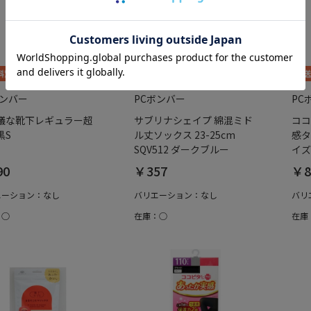
ボンバー
PCボンバー
PC
議な靴下レギュラー超
サブリナシェイプ 綿混ミド
ココ
黒S
ル丈ソックス 23-25cm
感タ
SQV512 ダークブルー
イズ
90
￥357
￥8
エーション：なし
バリエーション：なし
バリ
：○
在庫：○
在庫