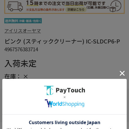
アイリスオーヤマ
ピンク (スティッククリーナー) IC-SLDCP6-P
4967576383714
入荷未定
在庫：
×
在庫がありません
お気に入り