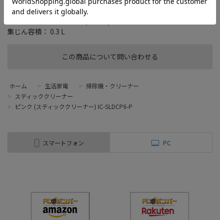
タイプ： スティック/ ハンディ
集じん方式： 紙パック
ヘッド種類： モーター式(自走式)
集じん容積： 0.3 L
この商品について問い合わせる
ホーム
>
生活家電
>
掃除機・クリーナー
>
スティッククリーナー
>
ピンク (スティッククリーナー) IC-SLDCP6-P
スマートフォン
PC