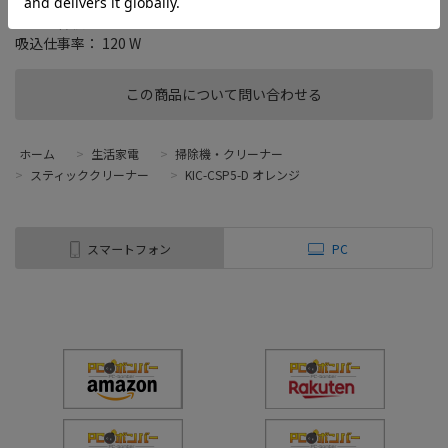
タイプ： スティック/ハンディ
集じん容積： 0.4 L
吸込仕事率： 120 W
この商品について問い合わせる
ホーム
>
生活家電
>
掃除機・クリーナー
>
スティッククリーナー
>
KIC-CSP5-D オレンジ
スマートフォン
PC