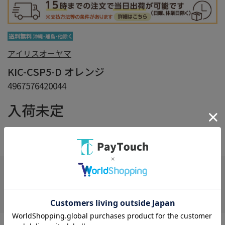
アイリスオーヤマ
KIC-CSP5-D オレンジ
4967576420044
入荷未定
在庫：
×
在庫がありません
お気に入り