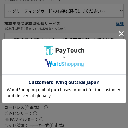
初期不良保証期間延長サービス
詳細
※1か月に延長！買ってすぐに使えなくても安心！
在庫がありません
お気に入り
タイプ： スティック/ハンディ
2in1(2way)： ○
集じん方式： サイクロン
サイクロン種類： フィルターあり
コードレス(充電式)： ○
ごみセンサー： ○
HEPAフィルター： ○
ヘッド種類： モーター式(自走式)