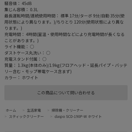
騒音値： 45dB
集じん容積： 0.3L
最長運転時間/連続使用時間： 標準 17分/ターボ 9分/自動 35分(使
用状態により異なります。)/ちりとり 120分(使用状態により異な
ります。)
充電時間： 4時間(室温・使用時間などにより充電時間が長くなる
ことがあります。)
ライト機能： ○
ダストケース丸洗い： ○
充電スタンド付属： ○
質量： 1.3kg(本体のみ)/1.9kg(フロアヘッド・延長パイプ・バッテ
リー含む・モップ帯電ケース含まず)
カラー： ホワイト
この商品について問い合わせる
ホーム
>
生活家電
>
掃除機・クリーナー
>
スティッククリーナー
>
daspo SCD-190P-W ホワイト