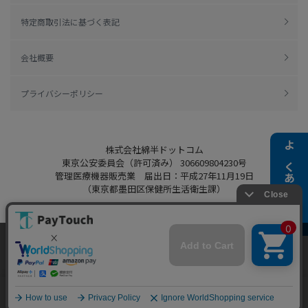
特定商取引法に基づく表記
会社概要
プライバシーポリシー
株式会社綿半ドットコム
よくある質問
東京公安委員会（許可済み） 306609804230号
管理医療機器販売業 届出日：平成27年11月19日
（東京都墨田区保健所生活衛生課）
当ウェブサイトでは、お客様により良いサービス
をご提供するため、クッキーを利用しています。
Copyright 2022
Watahan.com Co., Ltd.
サイト利用を継続することにより、クッキーの使
同意する
Powered by Watahan Partners Co., Ltd.
用に同意するものとします。詳細については「
詳
細はこちら
」をご覧ください。
ホーム
探す
マイページ
お買物かご
カテゴリ