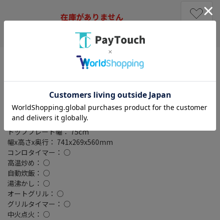
在庫がありません
お気に入り
設置タイプ： ビルトイン
ガス種類： 都市ガス
強バーナー位置： 両側
コンロ口数： 3 口
トッププレート材質： クリアガラストップ
グリル種類： 水無し両面焼き
ゴトク種類： 汁受け皿なし(汁受けレス)
トッププレート幅： 75cm
幅x高さx奥行： 741x269x560mm
コンロタイマー： ○
高温炒め： ○
自動炊飯： ○
湯沸かし： ○
オートグリル： ○
グリルタイマー： ○
中火点火： ○