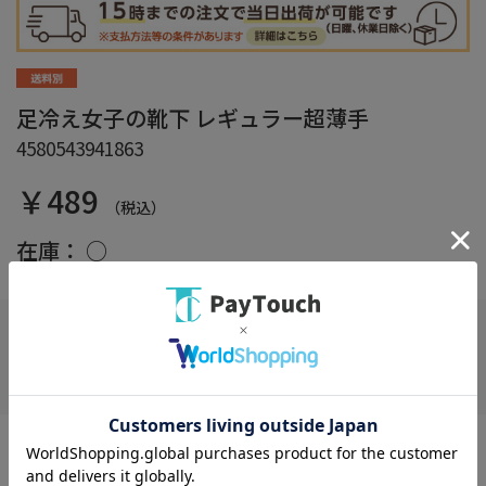
足冷え女子の靴下 レギュラー超薄手
4580543941863
￥489
（税込）
在庫：
○
お気に入り
〇日常的なつま先、かかとの冷えに。靴を選ばず履けて、ピンポ
イントで無駄なく温める。 〇つま先、かかと部分にｅｋｓ繊維Ｒ