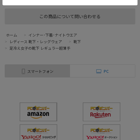
使用
この商品について問い合わせる
ホーム
>
インナー･下着･ナイトウエア
>
レディース 靴下・レッグウェア
>
靴下
>
足冷え女子の靴下 レギュラー超薄手
スマートフォン
PC