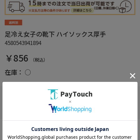
足冷え女子の靴下 ハイソックス厚手
4580543941894
￥856
（税込）
在庫：
○
お気に入り
●とにかく足を温めたい！そんなあたなたのための靴下です。 ●
繊維自身が吸湿発熱する、東洋紡の【eks】を採用。 ●吸湿→発熱