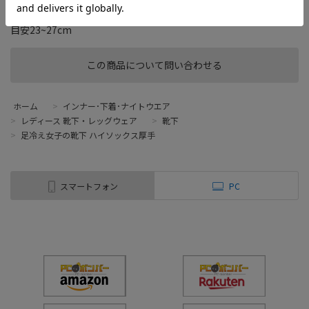
→放湿のサイクルで「ムレない・冷めない・温かい」！ ●空気を
キャッチするマカロニ繊維で温かさをキープ！ ●フリーサイズ：
目安23~27cm
この商品について問い合わせる
ホーム
>
インナー･下着･ナイトウエア
>
レディース 靴下・レッグウェア
>
靴下
>
足冷え女子の靴下 ハイソックス厚手
スマートフォン
PC