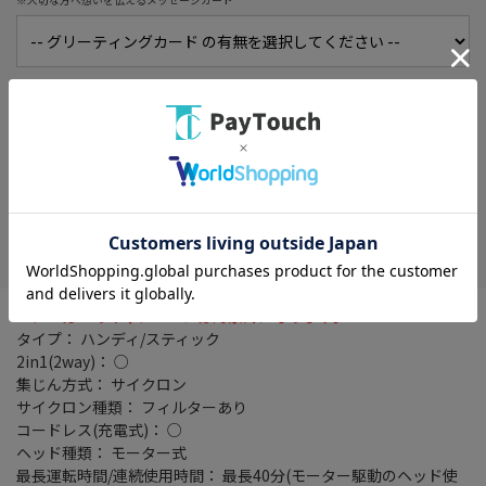
※大切な方へ想いを伝えるメッセージカード
初期不良保証期間延長サービス
詳細
※1か月に延長！買ってすぐに使えなくても安心！
在庫がありません
お気に入り
※メーカーのキャンペーンは対象外になります。
タイプ： ハンディ/スティック
2in1(2way)： ○
集じん方式： サイクロン
サイクロン種類： フィルターあり
コードレス(充電式)： ○
ヘッド種類： モーター式
最長運転時間/連続使用時間： 最長40分(モーター駆動のヘッド使