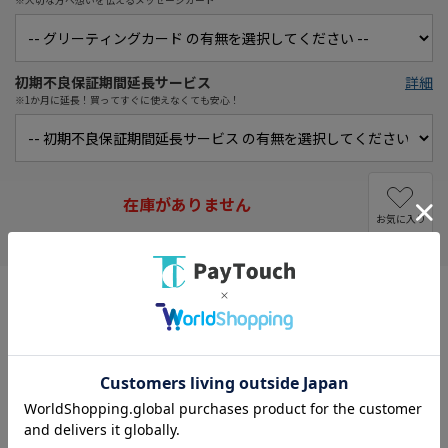
初期不良保証期間延長サービス
詳細
※1か月に延長！買ってすぐに使えなくても安心！
在庫がありません
お気に入り
※メーカーのキャンペーンは対象外になります。
•「Radial Root Cycloneテクノロジー」を搭載したコードレスス
ティッククリーナー。最大96,000Gの遠心力を生み出し、変わらな
い吸引力を実現。
• 0.3ミクロンの微細な粒子を99.99%捕らえて空気を浄化し排気を
きれいにする。小型で軽量のモーターが毎分最大104,000回転しパ
ワフルな吸引力を生み出す。
• ツールを切り替えて、布団クリーナー、ハンディクリーナーとし