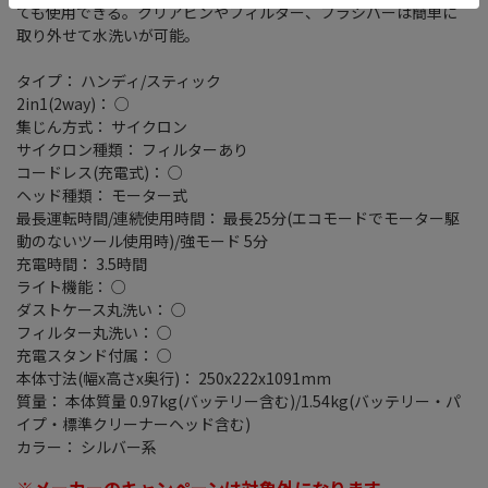
ても使用できる。クリアビンやフィルター、ブラシバーは簡単に
取り外せて水洗いが可能。
タイプ： ハンディ/スティック
2in1(2way)： ○
集じん方式： サイクロン
サイクロン種類： フィルターあり
コードレス(充電式)： ○
ヘッド種類： モーター式
最長運転時間/連続使用時間： 最長25分(エコモードでモーター駆
動のないツール使用時)/強モード 5分
充電時間： 3.5時間
ライト機能： ○
ダストケース丸洗い： ○
フィルター丸洗い： ○
充電スタンド付属： ○
本体寸法(幅x高さx奥行)： 250x222x1091mm
質量： 本体質量 0.97kg(バッテリー含む)/1.54kg(バッテリー・パ
イプ・標準クリーナーヘッド含む)
カラー： シルバー系
※メーカーのキャンペーンは対象外になります。