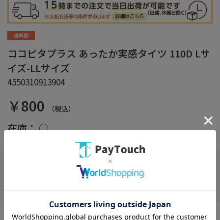
ココピタプラス あったか実感タイツ 110D Lサ
イズ-LLサイズ
4550310913904
￥800
（税込）
在庫：
○
お気に入り
●これ1枚で、つま先保温力2倍で温かさを実感できます。