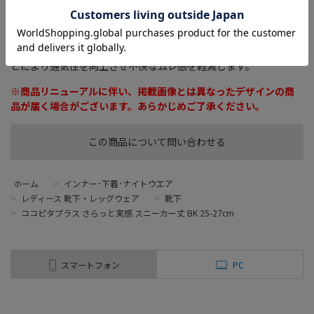
がかかとの縦横の動きに追従し、かかとをがっちりつかむこと
で、脱げないフットカバーを実現しています。吸水速乾機能、消臭
機能を備えた糸を選定し汗によるムレや臭いを軽減、足元を快適
にします。指の付け根部分や足底部分にメッシュ組織を入れるこ
とにより通気性を向上させ不快なムレ感を軽減します。
※商品リニューアルに伴い、掲載画像とは異なったデザインの商
品が届く場合がございます。あらかじめご了承ください。
この商品について問い合わせる
ホーム
>
インナー･下着･ナイトウエア
>
レディース 靴下・レッグウェア
>
靴下
>
ココピタプラス さらっと実感 スニーカー丈 BK 25-27cm
スマートフォン
PC