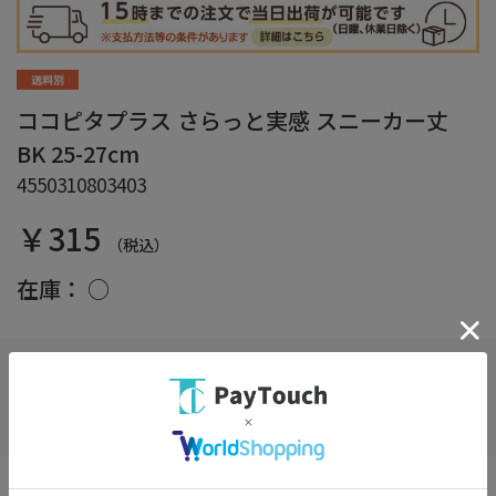
ココピタプラス さらっと実感 スニーカー丈
BK 25-27cm
4550310803403
￥315
（税込）
在庫：
○
お気に入り
足の動きと生地の伸縮を研究して生まれた独自開発のストッパー