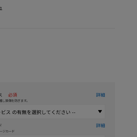
ュ
）
ス
必須
詳細
護し損傷を防ぎます。
ド
詳細
ージカード