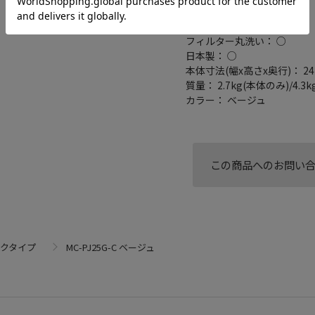
集じん容積： 1.3L
コードの長さ： 5 m
フィルター丸洗い： ○
日本製： ○
本体寸法(幅x高さx奥行)： 242
質量： 2.7kg(本体のみ)/
カラー： ベージュ
この商品へのお問い
クタイプ
MC-PJ25G-C ベージュ