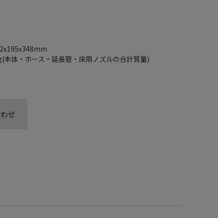
x195x348mm
4.3kg(本体・ホース・延長管・床用ノズルの合計質量)
合わせ