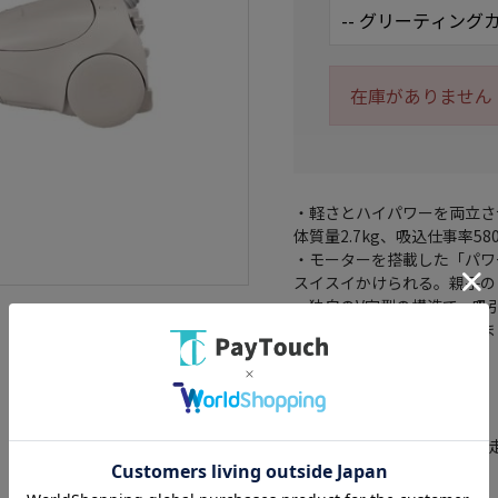
在庫がありません
・軽さとハイパワーを両立さ
体質量2.7kg、吸込仕事率58
・モーターを搭載した「パワ
スイスイかけられる。親子の
・独自のV字型の構造で、吸
の形状が異なるブラシでさま
タイプ： キャニスター
集じん方式： 紙パック
電源コード式： ○
ヘッド種類： モーター式(自
吸込仕事率： 580W
騒音値： 60～65dB