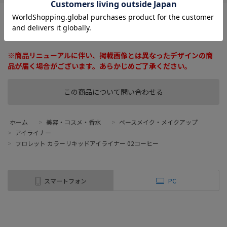
極細筆、汗、水に強いウォータープルーフタイプのカラーアイライ
ナーです。アイライナーとしてはもちろんボディアートしても使用
できます。
※商品リニューアルに伴い、掲載画像とは異なったデザインの商
品が届く場合がございます。あらかじめご了承ください。
この商品について問い合わせる
ホーム
>
美容・コスメ・香水
>
ベースメイク・メイクアップ
>
アイライナー
>
フロレット カラーリキッドアイライナー 02コーヒー
スマートフォン
PC