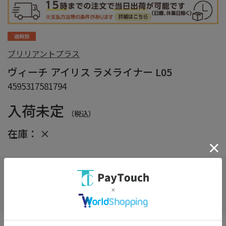
ブリリアントプラス
ヴィーチ アイリス ラメライナー L05
4595317581794
入荷未定
（税込）
在庫：
×
在庫がありません
お気に入り