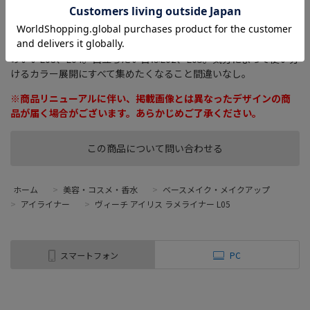
見る角度により様々な色に輝く華やかな偏光ラメが特徴。柔らか
な描き心地でしっかり発色。普段のコスメにプラスワンすること
で、パーティやライブなど特別な日のお出かけメイクに大変身！汗
や涙、皮脂に強くメイクしたての美しさが夜まで持続。肌なじみ
のいいL03、L04。目立ちたい日はL02、L05。気分によって使い分
けるカラー展開にすべて集めたくなること間違いなし。
※商品リニューアルに伴い、掲載画像とは異なったデザインの商
品が届く場合がございます。あらかじめご了承ください。
この商品について問い合わせる
ホーム
>
美容・コスメ・香水
>
ベースメイク・メイクアップ
>
アイライナー
>
ヴィーチ アイリス ラメライナー L05
スマートフォン
PC