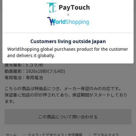
こちらの商品は保証期間がスタートしております。
こちらの商品は保証期間がスタートしております。
有効画素数：2416万画素
液晶モニター：3インチ
記録メディア：SD/SDHC/SDXC
連写撮影：5 コマ/秒
動画撮影：1920x1080(フルHD)
専用電池：専用電池
こちらの商品は特価品につき、メーカー保証のみの対応です。
保証書に他店の印が押されてあり、保証期間がスタートしており
ます。
この商品について問い合わせる
ホーム
>
カメラ・ビデオカメラ・光学機器
>
デジタルカメラ