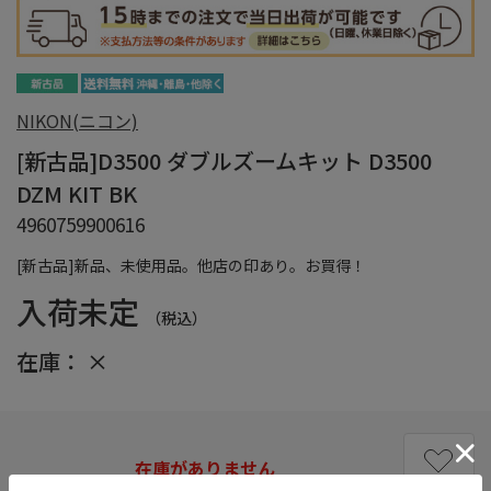
NIKON(ニコン)
[新古品]D3500 ダブルズームキット D3500
DZM KIT BK
4960759900616
[新古品]新品、未使用品。他店の印あり。お買得！
入荷未定
（税込）
在庫：
×
在庫がありません
お気に入り