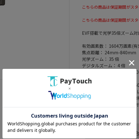
こちらの商品は保証期間がスタ
こちらの商品は保証期間がスタ
EVF搭載で光学35倍ズーム
有効画素数： 1604万画素(有
焦点距離： 24mm-840mm
光学ズーム： 35 倍
デジタルズーム： 4 倍
記録メディア： SD/SDHC/S
HD出力： 4K
動画記録画素数： 3840x216
本体機能： 手ブレ補正機構(
機能/セルフタイマー(10/5
ネットワーク： Bluetooth対応(
この商品へのお問い