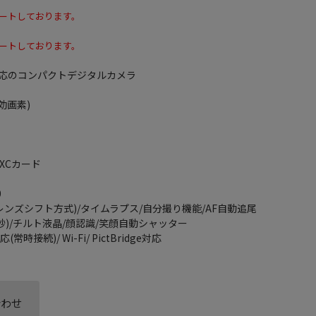
ートしております。
ートしております。
対応のコンパクトデジタルカメラ
効画素)
DXCカード
0
レンズシフト方式)/タイムラプス/自分撮り機能/AF自動追尾
/3秒)/チルト液晶/顔認識/笑顔自動シャッター
常時接続)/ Wi-Fi/ PictBridge対応
合わせ