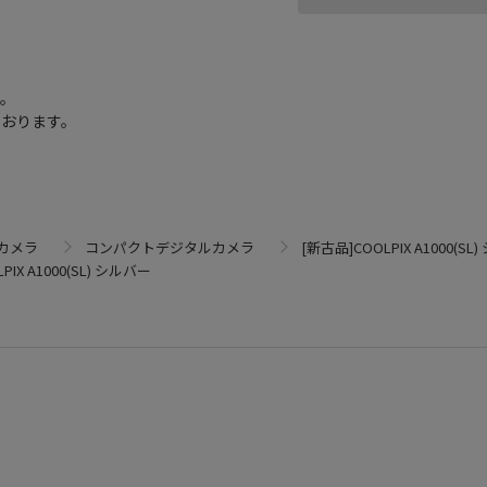
す。
ております。
カメラ
コンパクトデジタルカメラ
[新古品]COOLPIX A1000(SL
PIX A1000(SL) シルバー