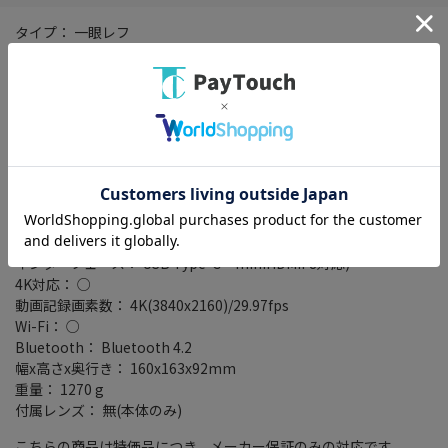
タイプ： 一眼レフ
レンズマウント： ニコンFマウント
画素数： 2133万画素(総画素)/2082万画素(有効画素)
連写撮影： 高速連続撮影 約10～14コマ/秒
専用電池型番： EN-EL18c
撮影枚数： ファインダー使用時 3580枚
記録メディア： XQDカード/CFexpressカードTypeB
その他機能： 防塵・防滴/タッチパネル/ゴミ取り機構/タイムラプ
ス/ライブビュー/GPS/RAW+JPEG同時記録/バル
ブ/RAW(12bit/14bit)
セルフタイマー： 20/10/5/2秒
インターフェース： USB Type-C・miniHDMIF8対応)
4K対応： ○
動画記録画素数： 4K(3840x2160)/29.97fps
Wi-Fi： ○
Bluetooth： Bluetooth 4.2
幅x高さx奥行き： 160x163x92mm
重量： 1270 g
付属レンズ： 無(本体のみ)
こちらの商品は特価品につき、メーカー保証のみの対応です。