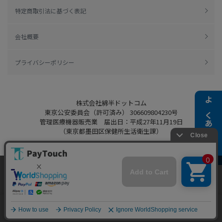
特定商取引法に基づく表記
会社概要
プライバシーポリシー
株式会社綿半ドットコム
よくある質問
東京公安委員会（許可済み） 306609804230号
管理医療機器販売業 届出日：平成27年11月19日
（東京都墨田区保健所生活衛生課）
当ウェブサイトでは、お客様により良いサービス
をご提供するため、クッキーを利用しています。
Copyright 2022
Watahan.com Co., Ltd.
サイト利用を継続することにより、クッキーの使
同意する
Powered by Watahan Partners Co., Ltd.
用に同意するものとします。詳細については「
詳
細はこちら
」をご覧ください。
ホーム
探す
マイページ
お買物かご
カテゴリ