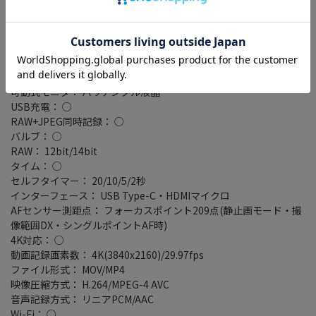
記録メディア： SDカード/SDHCカード/SDXCカード
スロット： シングルスロット
自分撮り機能： ○
タッチパネル： ○
タイムラプス： ○
ライブビュー： ○
可動式モニタ： バリアングル液晶
USB充電： ○
RAW+JPEG同時記録： ○
バルブ： ○
RAW： 12bit/14bit
タイム： ○
セルフタイマー： 20/10/5/2秒
インターフェース： USB Type-C・HDMIマイクロ
AFセンサー測距点： フォーカスポイント209点(静止画モード・撮
像範囲DX・シングルポイントAF時)
4K対応： ○
動画記録画素数： 4K(3840x2160)/29.97fps
ファイル形式： MOV/MP4
映像圧縮方式： H.264/MPEG-4 AVC
音声記録方式： リニアPCM/AAC
Wi-Fi： ○