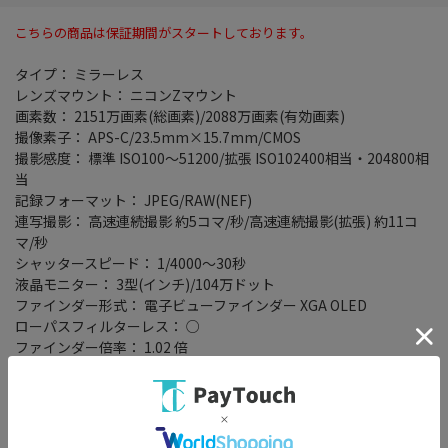
こちらの商品は保証期間がスタートしております。
タイプ： ミラーレス
レンズマウント： ニコンZマウント
画素数： 2151万画素(総画素)/2088万画素(有効画素)
撮像素子： APS-C/23.5mm×15.7mm/CMOS
撮影感度： 標準 ISO100～51200/拡張 ISO102400相当・204800相
当
記録フォーマット： JPEG/RAW(NEF)
連写撮影： 高速連続撮影 約5コマ/秒/高速連続撮影(拡張) 約11コ
マ/秒
シャッタースピード： 1/4000～30秒
液晶モニター： 3型(インチ)/104万ドット
ファインダー形式： 電子ビューファインダー XGA OLED
ローパスフィルターレス： ○
ファインダー倍率： 1.02 倍
ファインダー視野率(上下/左右)： 100/100
電池タイプ： 専用電池
専用電池型番： EN-EL25
撮影枚数： ファインダー使用時 310枚/液晶モニタ使用時 360枚