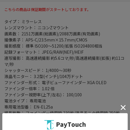
こちらの商品は保証期間がスタートしております。
タイプ： ミラーレス
レンズマウント： ニコンZマウント
画素数： 2151万画素(総画素)/2088万画素(有効画素)
撮像素子： APS-C/23.5mm×15.7mm/CMOS
撮影感度： 標準 ISO100～51200/拡張 ISO204800相当
記録フォーマット： JPEG/RAW(NEF)/HEIF
連写撮影： 高速連続撮影 約5.6コマ/秒/高速連続撮影(拡張) 約11コ
マ/秒
シャッタースピード： 1/4000～30秒
液晶モニター： 3.2型(インチ)/104万ドット
ファインダー形式： 電子ビューファインダー XGA OLED
ファインダー倍率： 1.02 倍
ファインダー視野率(上下/左右)： 100/100
電池タイプ： 専用電池
専用電池型番： EN-EL25a
撮影枚数： ファインダー使用時 230枚/液晶モニタ使用時 250枚
記録メディア： SDカード/SDHCカード/SDXCカード
スロット： シングルスロット