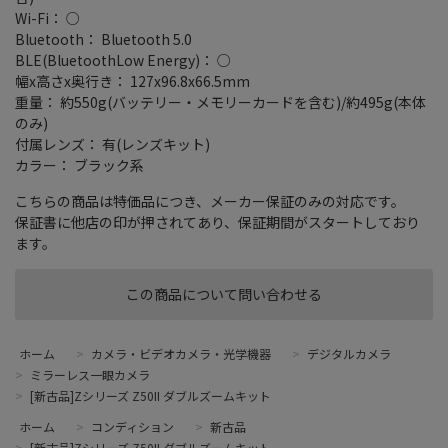
Wi-Fi： ○
Bluetooth： Bluetooth 5.0
BLE(BluetoothLow Energy)： ○
幅x高さx奥行き： 127x96.8x66.5mm
重量： 約550g(バッテリー・メモリーカードを含む)/約495g(本体
のみ)
付属レンズ： 有(レンズキット)
カラー： ブラック系
こちらの商品は特価品につき、メーカー保証のみの対応です。
保証書に他店の印が押されてあり、保証期間がスタートしており
ます。
この商品について問い合わせる
ホーム
>
カメラ・ビデオカメラ・光学機器
>
デジタルカメラ
>
ミラーレス一眼カメラ
>
[新古品]Zシリーズ Z50II ダブルズームキット
ホーム
>
コンディション
>
新古品
>
[新古品]Zシリーズ Z50II ダブルズームキット