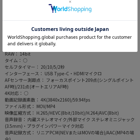
自分撮り機能： ○
タッチパネル： ○
内蔵フラッシュ： ○
タイムラプス： ○
ライブビュー： ○
可動式モニタ： バリアングル液晶
RAW+JPEG同時記録： ○
バルブ： ○
RAW： 14bit
タイム： ○
セルフタイマー： 20/10/5/2秒
インターフェース： USB Type-C・HDMIマイクロ
AFセンサー測距点： フォーカスポイント209点(シングルポイント
AF時)/231点(オートエリアAF時)
4K対応： ○
動画記録画素数： 4K(3840x2160)/59.94fps
ファイル形式： MOV/MP4
映像圧縮方式： H.265/HEVC(8bit/10bit)/H.264/AVC(8bit)
音声録音： 内蔵ステレオマイク/外部マイク ステレオミニジャック
(3.5mm)・プラグインパワーマイク対応
音声記録方式： リニアPCM(NEVまたはMOVの場合)/AAC(MP4の場
合)